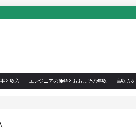
仕事と収入
エンジニアの種類とおおよその年収
高収入を
入