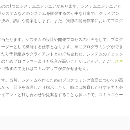
ものの1つにシステムエンジニアがあります。システムエンジニアと
務用システムなどのシステムを開発するのが主な仕事で、クライアン
を決め、設計や提案をします。また、実際の開発作業においてプログ
に当たります。システムの設計や開発プロセスの計画をして、プログ
リーダーとして機能する仕事となります。単にプログラミングができ
したり予算組みやクライアントとの打ち合わせ、システムのチェック
そのためプログラマーよりも収入が高いことがほとんど。ただし
スキ
を目指すのであればスキルアップが欠かせません。
ます。当然、システムを作るためのプログラミング言語についての高
点から、部下を管理したり指示したり、時には教育したりする力も必
ライアントと打ち合わせや提案をすることも多いので、コミュニケー